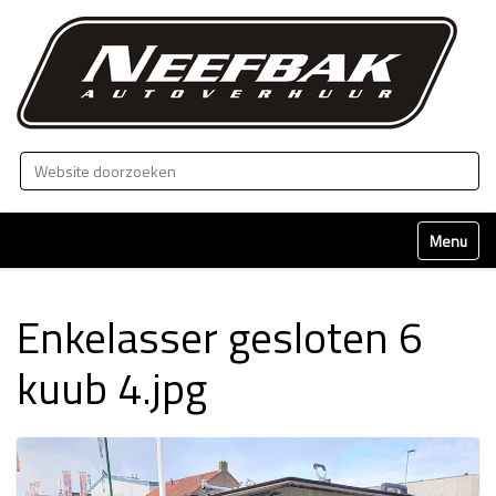
Zoek
Geavanceerd zoeken...
Klap naviga
Enkelasser gesloten 6
kuub 4.jpg