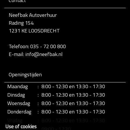
Contact
v
o
l
Neefbak Autoverhuur
l
Rading 154
e
d
1231 KE LOOSDRECHT
i
g
e
Telefoon: 035 - 72 00 800
w
E-mail: info@neefbak.nl
e
e
r
g
Openingstijden
a
v
Maandag
:
8:00 - 12:30 en 13:30 - 17:30
e
v
Dinsdag
:
8:00 - 12:30 en 13:30 - 17:30
a
n
Woensdag
:
8:00 - 12:30 en 13:30 - 17:30
d
Donderdag
:
8:00 - 12:30 en 13:30 - 17:30
e
a
Vrijdag
:
8:00 - 12:30 en 13:30 - 17:30
f
Use of cookies
b
Zaterdag
:
09:00 - 17:30