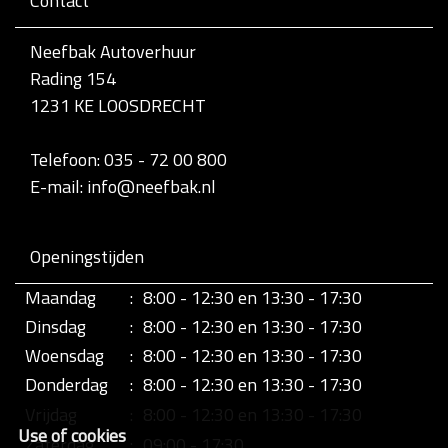
Contact
v
o
l
Neefbak Autoverhuur
l
Rading 154
e
d
1231 KE LOOSDRECHT
i
g
e
Telefoon: 035 - 72 00 800
w
E-mail: info@neefbak.nl
e
e
r
g
Openingstijden
a
v
Maandag
:
8:00 - 12:30 en 13:30 - 17:30
e
v
Dinsdag
:
8:00 - 12:30 en 13:30 - 17:30
a
n
Woensdag
:
8:00 - 12:30 en 13:30 - 17:30
d
Donderdag
:
8:00 - 12:30 en 13:30 - 17:30
e
a
Vrijdag
:
8:00 - 12:30 en 13:30 - 17:30
f
Use of cookies
b
Zaterdag
:
09:00 - 17:30