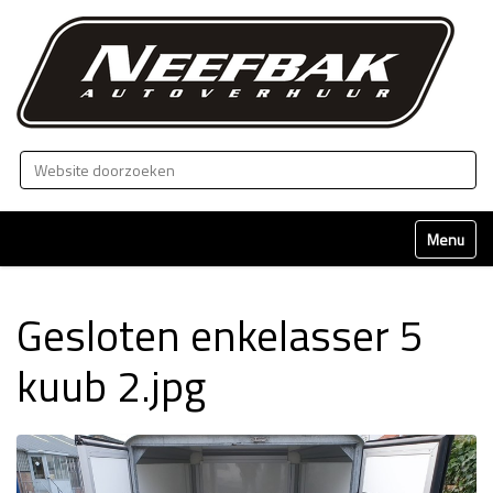
Zoek
Geavanceerd zoeken...
Klap naviga
Gesloten enkelasser 5
kuub 2.jpg