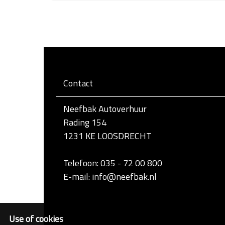
l
i
k
v
o
o
r
d
e
Contact
v
o
l
Neefbak Autoverhuur
l
e
Rading 154
d
1231 KE LOOSDRECHT
i
g
e
Telefoon: 035 - 72 00 800
w
e
E-mail: info@neefbak.nl
e
r
g
a
Use of cookies
v