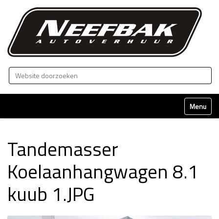
Zoek
Geavanceerd zoeken...
Klap naviga
Tandemasser
Koelaanhangwagen 8.1
kuub 1.JPG