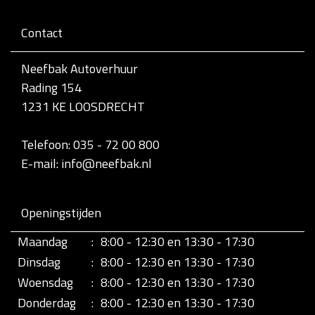
d
e
Contact
v
o
l
Neefbak Autoverhuur
l
Rading 154
e
d
1231 KE LOOSDRECHT
i
g
e
Telefoon: 035 - 72 00 800
w
E-mail: info@neefbak.nl
e
e
r
g
Openingstijden
a
v
Maandag
:
8:00 - 12:30 en 13:30 - 17:30
e
v
Dinsdag
:
8:00 - 12:30 en 13:30 - 17:30
a
n
Woensdag
:
8:00 - 12:30 en 13:30 - 17:30
d
Donderdag
:
8:00 - 12:30 en 13:30 - 17:30
e