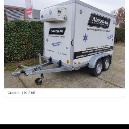
K
Grootte: 119.2 KB
l
i
k
v
o
o
r