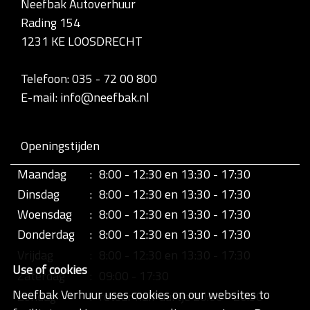
Neefbak Autoverhuur
l
Rading 154
e
d
1231 KE LOOSDRECHT
i
g
e
Telefoon: 035 - 72 00 800
w
E-mail: info@neefbak.nl
e
e
r
g
Openingstijden
a
v
Maandag
:
8:00 - 12:30 en 13:30 - 17:30
e
v
Dinsdag
:
8:00 - 12:30 en 13:30 - 17:30
a
n
Woensdag
:
8:00 - 12:30 en 13:30 - 17:30
d
Donderdag
:
8:00 - 12:30 en 13:30 - 17:30
e
a
Vrijdag
:
8:00 - 12:30 en 13:30 - 17:30
f
Use of cookies
b
Zaterdag
:
09:00 - 17:30
e
Neefbak Verhuur uses cookies on our websites to
Zondag
:
retour half uurtje 20:00 - 20:30
e
l