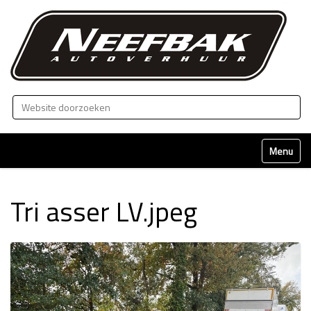
Zoek
Geavanceerd zoeken...
Klap naviga
Tri asser LV.jpeg