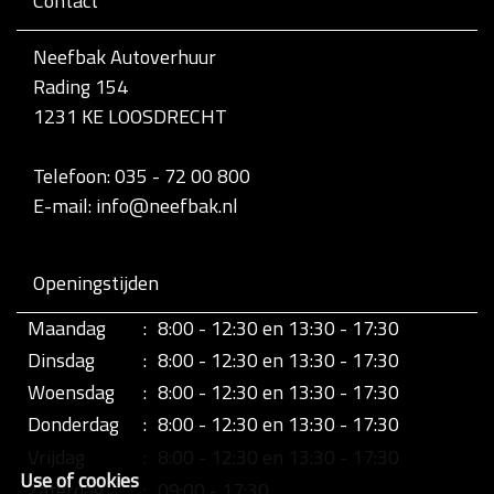
Contact
v
o
l
Neefbak Autoverhuur
l
Rading 154
e
d
1231 KE LOOSDRECHT
i
g
e
Telefoon: 035 - 72 00 800
w
E-mail: info@neefbak.nl
e
e
r
g
Openingstijden
a
v
Maandag
:
8:00 - 12:30 en 13:30 - 17:30
e
v
Dinsdag
:
8:00 - 12:30 en 13:30 - 17:30
a
n
Woensdag
:
8:00 - 12:30 en 13:30 - 17:30
d
Donderdag
:
8:00 - 12:30 en 13:30 - 17:30
e
a
Vrijdag
:
8:00 - 12:30 en 13:30 - 17:30
f
Use of cookies
b
Zaterdag
:
09:00 - 17:30