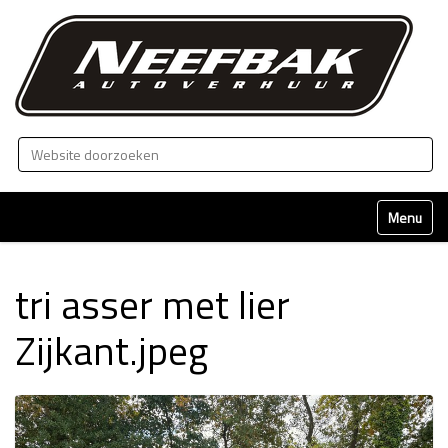
Zoek
Geavanceerd zoeken...
Klap naviga
tri asser met lier
Zijkant.jpeg