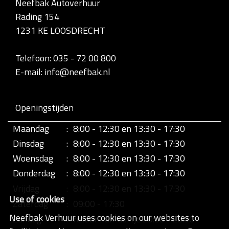
Neefbak Autoverhuur
l
Rading 154
e
d
1231 KE LOOSDRECHT
i
g
e
Telefoon: 035 - 72 00 800
w
E-mail: info@neefbak.nl
e
e
r
g
Openingstijden
a
v
Maandag
:
8:00 - 12:30 en 13:30 - 17:30
e
v
Dinsdag
:
8:00 - 12:30 en 13:30 - 17:30
a
n
Woensdag
:
8:00 - 12:30 en 13:30 - 17:30
d
Donderdag
:
8:00 - 12:30 en 13:30 - 17:30
e
a
Vrijdag
:
8:00 - 12:30 en 13:30 - 17:30
f
Use of cookies
b
Zaterdag
:
09:00 - 17:30
e
Neefbak Verhuur uses cookies on our websites to
Zondag
:
retour half uurtje 20:00 - 20:30
e
l