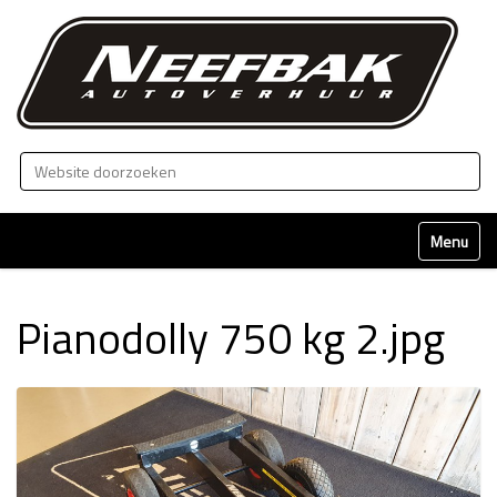
Zoek
Geavanceerd zoeken...
Klap naviga
Pianodolly 750 kg 2.jpg