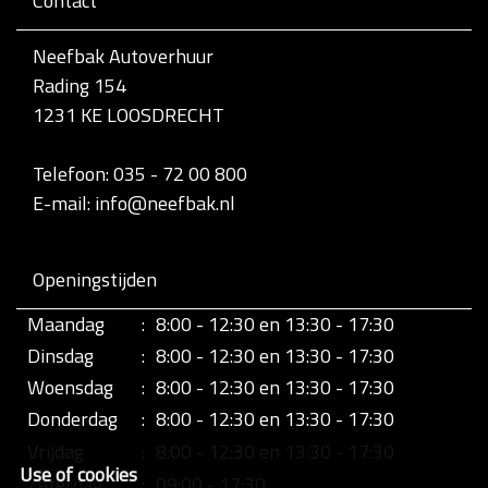
Contact
v
o
l
Neefbak Autoverhuur
l
Rading 154
e
d
1231 KE LOOSDRECHT
i
g
e
Telefoon: 035 - 72 00 800
w
E-mail: info@neefbak.nl
e
e
r
g
Openingstijden
a
v
Maandag
:
8:00 - 12:30 en 13:30 - 17:30
e
v
Dinsdag
:
8:00 - 12:30 en 13:30 - 17:30
a
n
Woensdag
:
8:00 - 12:30 en 13:30 - 17:30
d
Donderdag
:
8:00 - 12:30 en 13:30 - 17:30
e
a
Vrijdag
:
8:00 - 12:30 en 13:30 - 17:30
f
Use of cookies
b
Zaterdag
:
09:00 - 17:30