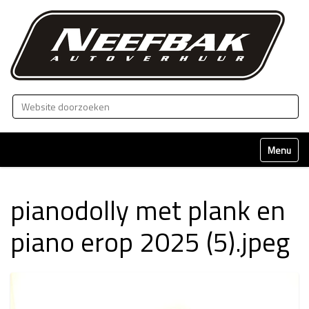
Zoek
Geavanceerd zoeken...
Klap naviga
pianodolly met plank en
piano erop 2025 (5).jpeg