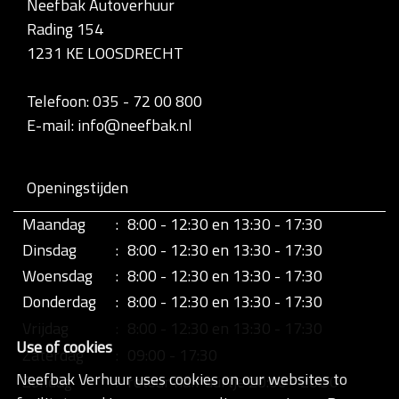
Neefbak Autoverhuur
l
Rading 154
e
d
1231 KE LOOSDRECHT
i
g
e
Telefoon: 035 - 72 00 800
w
E-mail: info@neefbak.nl
e
e
r
g
Openingstijden
a
v
Maandag
:
8:00 - 12:30 en 13:30 - 17:30
e
v
Dinsdag
:
8:00 - 12:30 en 13:30 - 17:30
a
n
Woensdag
:
8:00 - 12:30 en 13:30 - 17:30
d
Donderdag
:
8:00 - 12:30 en 13:30 - 17:30
e
a
Vrijdag
:
8:00 - 12:30 en 13:30 - 17:30
f
Use of cookies
b
Zaterdag
:
09:00 - 17:30
e
Neefbak Verhuur uses cookies on our websites to
Zondag
:
retour half uurtje 20:00 - 20:30
e
l