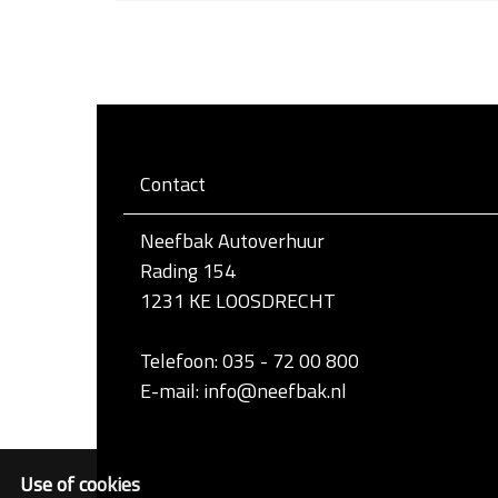
l
i
k
v
o
o
r
d
e
Contact
v
o
l
Neefbak Autoverhuur
l
e
Rading 154
d
1231 KE LOOSDRECHT
i
g
e
Telefoon: 035 - 72 00 800
w
e
E-mail: info@neefbak.nl
e
r
g
a
Use of cookies
v