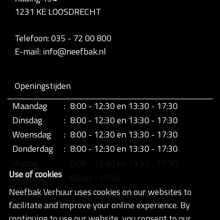
d
1231 KE LOOSDRECHT
i
g
e
Telefoon: 035 - 72 00 800
w
E-mail: info@neefbak.nl
e
e
r
g
Openingstijden
a
v
Maandag
:
8:00 - 12:30 en 13:30 - 17:30
e
v
Dinsdag
:
8:00 - 12:30 en 13:30 - 17:30
a
n
Woensdag
:
8:00 - 12:30 en 13:30 - 17:30
d
Donderdag
:
8:00 - 12:30 en 13:30 - 17:30
e
a
Vrijdag
:
8:00 - 12:30 en 13:30 - 17:30
f
Use of cookies
b
Zaterdag
:
09:00 - 17:30
e
Neefbak Verhuur uses cookies on our websites to
Zondag
:
retour half uurtje 20:00 - 20:30
e
l
facilitate and improve your online experience. By
d
continuing to use our website, you consent to our
i