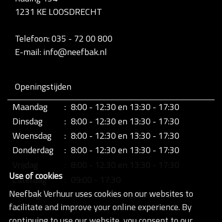
d
1231 KE LOOSDRECHT
i
g
e
Telefoon: 035 - 72 00 800
w
E-mail: info@neefbak.nl
e
e
r
g
Openingstijden
a
v
Maandag
:
8:00 - 12:30 en 13:30 - 17:30
e
v
Dinsdag
:
8:00 - 12:30 en 13:30 - 17:30
a
n
Woensdag
:
8:00 - 12:30 en 13:30 - 17:30
d
Donderdag
:
8:00 - 12:30 en 13:30 - 17:30
e
a
Vrijdag
:
8:00 - 12:30 en 13:30 - 17:30
f
Use of cookies
b
Zaterdag
:
09:00 - 17:30
e
Neefbak Verhuur uses cookies on our websites to
Zondag
:
retour half uurtje 20:00 - 20:30
e
l
facilitate and improve your online experience. By
d
continuing to use our website, you consent to our
i