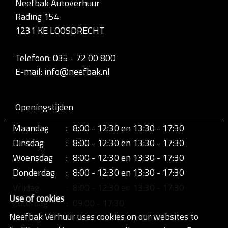
Neefbak Autoverhuur
l
Rading 154
e
d
1231 KE LOOSDRECHT
i
g
e
Telefoon: 035 - 72 00 800
w
E-mail: info@neefbak.nl
e
e
r
g
Openingstijden
a
v
Maandag
:
8:00 - 12:30 en 13:30 - 17:30
e
v
Dinsdag
:
8:00 - 12:30 en 13:30 - 17:30
a
n
Woensdag
:
8:00 - 12:30 en 13:30 - 17:30
d
Donderdag
:
8:00 - 12:30 en 13:30 - 17:30
e
a
Vrijdag
:
8:00 - 12:30 en 13:30 - 17:30
f
Use of cookies
b
Zaterdag
:
09:00 - 17:30
e
Neefbak Verhuur uses cookies on our websites to
Zondag
:
retour half uurtje 20:00 - 20:30
e
l