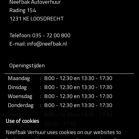
Neefbak Autoverhuur
l
Rading 154
e
d
1231 KE LOOSDRECHT
i
g
e
Telefoon: 035 - 72 00 800
w
E-mail: info@neefbak.nl
e
e
r
g
Openingstijden
a
v
Maandag
:
8:00 - 12:30 en 13:30 - 17:30
e
v
Dinsdag
:
8:00 - 12:30 en 13:30 - 17:30
a
n
Woensdag
:
8:00 - 12:30 en 13:30 - 17:30
d
Donderdag
:
8:00 - 12:30 en 13:30 - 17:30
e
a
Vrijdag
:
8:00 - 12:30 en 13:30 - 17:30
f
Use of cookies
b
Zaterdag
:
09:00 - 17:30
e
Neefbak Verhuur uses cookies on our websites to
Zondag
:
retour half uurtje 20:00 - 20:30
e
l