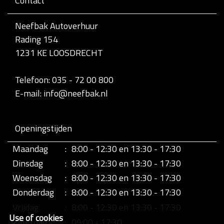
Contact
v
o
l
Neefbak Autoverhuur
l
Rading 154
e
d
1231 KE LOOSDRECHT
i
g
e
Telefoon: 035 - 72 00 800
w
E-mail: info@neefbak.nl
e
e
r
g
Openingstijden
a
v
Maandag
:
8:00 - 12:30 en 13:30 - 17:30
e
v
Dinsdag
:
8:00 - 12:30 en 13:30 - 17:30
a
n
Woensdag
:
8:00 - 12:30 en 13:30 - 17:30
d
Donderdag
:
8:00 - 12:30 en 13:30 - 17:30
e
a
Vrijdag
:
8:00 - 12:30 en 13:30 - 17:30
f
Use of cookies
b
Zaterdag
:
09:00 - 17:30