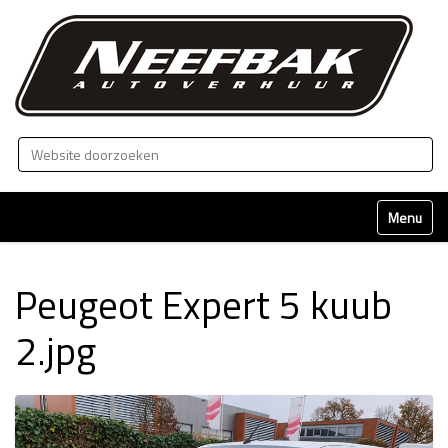
Zoek
Geavanceerd zoeken...
Klap naviga
Peugeot Expert 5 kuub
2.jpg