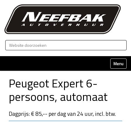
Zoek
Geavanceerd zoeken...
Klap naviga
Peugeot Expert 6-
persoons, automaat
Dagprijs: € 85,-- per dag van 24 uur, incl. btw.