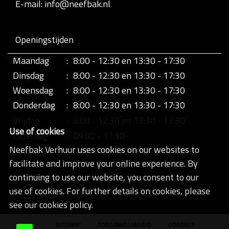
E-mail: info@neefbak.nl
Openingstijden
Maandag
:
8:00 - 12:30 en 13:30 - 17:30
Dinsdag
:
8:00 - 12:30 en 13:30 - 17:30
Woensdag
:
8:00 - 12:30 en 13:30 - 17:30
Donderdag
:
8:00 - 12:30 en 13:30 - 17:30
Vrijdag
:
8:00 - 12:30 en 13:30 - 17:30
Use of cookies
Zaterdag
:
09:00 - 17:30
Neefbak Verhuur uses cookies on our websites to
Zondag
:
retour half uurtje 20:00 - 20:30
facilitate and improve your online experience. By
continuing to use our website, you consent to our
use of cookies. For further details on cookies, please
see our cookies policy.
SITEMAP
TOEGANKELIJKHEID
CONTACT