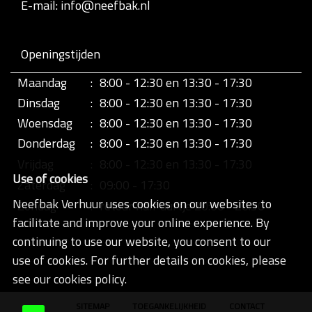
E-mail: info@neefbak.nl
Openingstijden
Maandag
:
8:00 - 12:30 en 13:30 - 17:30
Dinsdag
:
8:00 - 12:30 en 13:30 - 17:30
Woensdag
:
8:00 - 12:30 en 13:30 - 17:30
Donderdag
:
8:00 - 12:30 en 13:30 - 17:30
Vrijdag
:
8:00 - 12:30 en 13:30 - 17:30
Use of cookies
Zaterdag
:
09:00 - 17:30
Neefbak Verhuur uses cookies on our websites to
Zondag
:
retour half uurtje 20:00 - 20:30
facilitate and improve your online experience. By
continuing to use our website, you consent to our
use of cookies. For further details on cookies, please
see our cookies policy.
SITEMAP
TOEGANKELIJKHEID
CONTACT