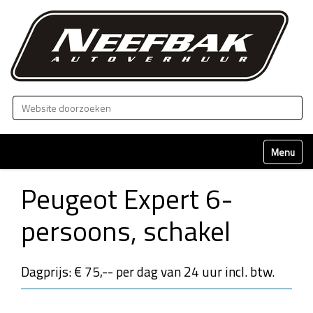
Zoek
Geavanceerd zoeken...
Klap naviga
Peugeot Expert 6-
persoons, schakel
Dagprijs: € 75,-- per dag van 24 uur incl. btw.