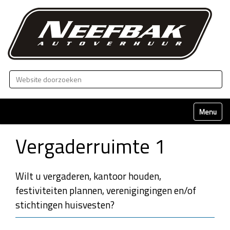
Zoek
Geavanceerd zoeken...
Klap naviga
Vergaderruimte 1
Wilt u vergaderen, kantoor houden,
festiviteiten plannen, verenigingingen en/of
stichtingen huisvesten?