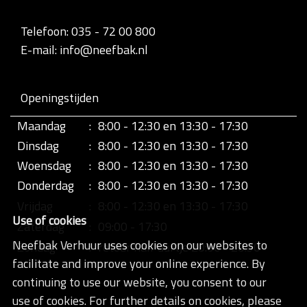
Telefoon: 035 - 72 00 800
E-mail: info@neefbak.nl
Openingstijden
Maandag
:
8:00 - 12:30 en 13:30 - 17:30
Dinsdag
:
8:00 - 12:30 en 13:30 - 17:30
Woensdag
:
8:00 - 12:30 en 13:30 - 17:30
Donderdag
:
8:00 - 12:30 en 13:30 - 17:30
Vrijdag
:
8:00 - 12:30 en 13:30 - 17:30
Use of cookies
Zaterdag
:
09:00 - 17:30
Neefbak Verhuur uses cookies on our websites to
Zondag
:
retour half uurtje 20:00 - 20:30
facilitate and improve your online experience. By
continuing to use our website, you consent to our
use of cookies. For further details on cookies, please