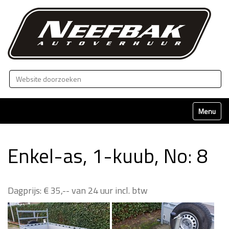
Zoek
Geavanceerd zoeken...
Klap naviga
Enkel-as, 1-kuub, No: 8
Dagprijs: € 35,-- van 24 uur incl. btw