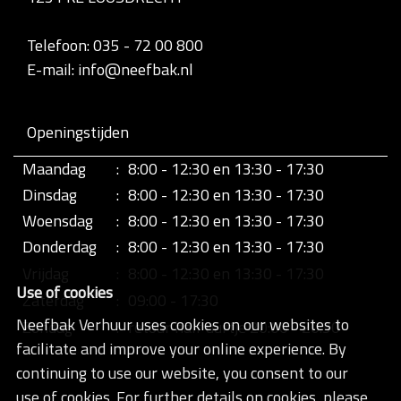
Telefoon: 035 - 72 00 800
E-mail: info@neefbak.nl
Openingstijden
Maandag
:
8:00 - 12:30 en 13:30 - 17:30
Dinsdag
:
8:00 - 12:30 en 13:30 - 17:30
Woensdag
:
8:00 - 12:30 en 13:30 - 17:30
Donderdag
:
8:00 - 12:30 en 13:30 - 17:30
Vrijdag
:
8:00 - 12:30 en 13:30 - 17:30
Use of cookies
Zaterdag
:
09:00 - 17:30
Neefbak Verhuur uses cookies on our websites to
Zondag
:
retour half uurtje 20:00 - 20:30
facilitate and improve your online experience. By
continuing to use our website, you consent to our
use of cookies. For further details on cookies, please