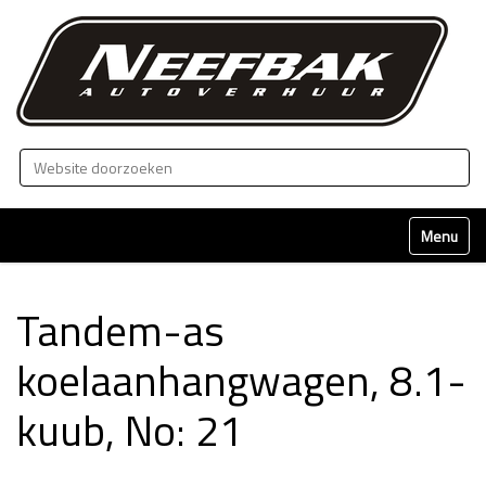
Zoek
Geavanceerd zoeken...
Klap naviga
Tandem-as
koelaanhangwagen, 8.1-
kuub, No: 21