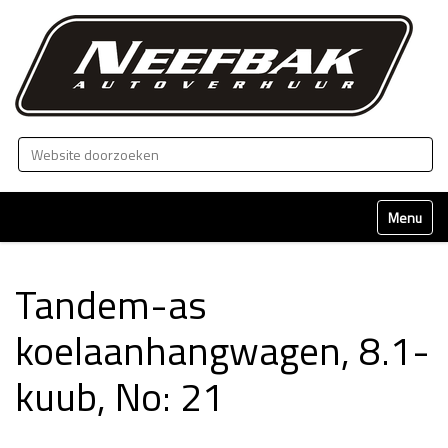
Zoek
Geavanceerd zoeken...
Klap naviga
Tandem-as
koelaanhangwagen, 8.1-
kuub, No: 21