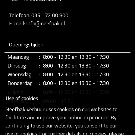
Telefoon: 035 - 72 00 800
E-mail: info@neefbak.nl
Openingstijden
Maandag
:
8:00 - 12:30 en 13:30 - 17:30
Dinsdag
:
8:00 - 12:30 en 13:30 - 17:30
Woensdag
:
8:00 - 12:30 en 13:30 - 17:30
Donderdag
:
8:00 - 12:30 en 13:30 - 17:30
Vrijdag
:
8:00 - 12:30 en 13:30 - 17:30
Use of cookies
Zaterdag
:
09:00 - 17:30
Neefbak Verhuur uses cookies on our websites to
Zondag
:
retour half uurtje 20:00 - 20:30
facilitate and improve your online experience. By
continuing to use our website, you consent to our
use of cookies. For further details on cookies, please