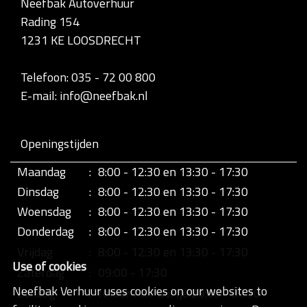
Neefbak Autoverhuur
Rading 154
1231 KE LOOSDRECHT
Telefoon: 035 - 72 00 800
E-mail: info@neefbak.nl
Openingstijden
Maandag
:
8:00 - 12:30 en 13:30 - 17:30
Dinsdag
:
8:00 - 12:30 en 13:30 - 17:30
Woensdag
:
8:00 - 12:30 en 13:30 - 17:30
Donderdag
:
8:00 - 12:30 en 13:30 - 17:30
Vrijdag
:
8:00 - 12:30 en 13:30 - 17:30
Use of cookies
Zaterdag
:
09:00 - 17:30
Neefbak Verhuur uses cookies on our websites to
Zondag
:
retour half uurtje 20:00 - 20:30