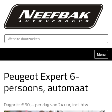
Zoek
Geavanceerd zoeken...
Klap naviga
Peugeot Expert 6-
persoons, automaat
Dagprijs: € 90,-- per dag van 24 uur, incl. btw.